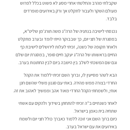
שקבלתי מהרב והחלטתי אחרי מסע לא פשוט בכלל לפרוש
מעולם השקר ולעבור לתקלט אך ורק באירועים מופרדים
בלבד.
נכנסתי לישיבה בנתניה של הרה"ג משה תורג'מן שליט"א,
במסגרת של חצי יום, כך שבבוקר הייתי לומד ובערב מתקלט
ולאחר תקופה של כשנה, זכיתי לעלות לירושלים לישיבת כף
החיים בראשותו של הרה"ג יעקב חיים סופר, במסגרת יום שלם
וגם שם המשכתי לשלב בין הישבה ביום לבין החתונות בערב.
הבא לטהר מסייעין לו, וברוך השם זכיתי ללמוד את הקהל
החרדי בצורה ממש מהירה. באתי עם סגנון משלי שהשם חנן
אותי, ולשמחתי הקהל החרדי מאוד אהב וממשיך לאהוב את זה.
לאחר כשנתיים ב"ה זכיתי להתחתן בשידוך ולהקים עם אשתי
שתחיה בית נאמן בישראל.
כיום ברוך השם אני זוכה ללמוד כאברך כולל חצי יום ולשמח
באירועים את עם ישראל בערב.